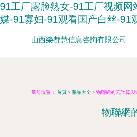
91工厂露脸熟女-91工厂视频网
媒-91寡妇-91观看国产白丝-9
山西榮都慧信息咨詢有限公司
當前位置：
首頁
>
產品大全
>
物聯網的云計算與
物聯網