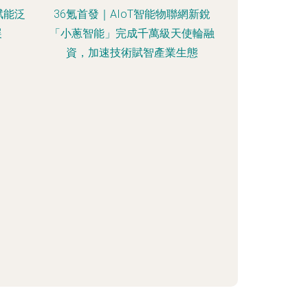
賦能泛
36氪首發｜AIoT智能物聯網新銳
展
「小蔥智能」完成千萬級天使輪融
資，加速技術賦智產業生態