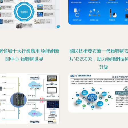
網領域十大行業應用-物聯網新
國民技術發布新一代物聯網
聞中心-物聯網世界
片N32S003，助力物聯網技
升級