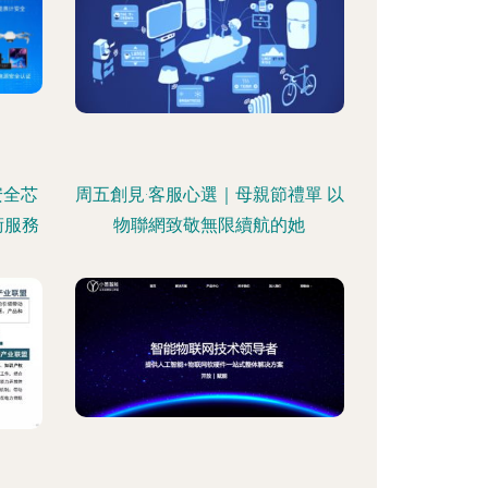
安全芯
周五創見·客服心選｜母親節禮單 以
術服務
物聯網致敬無限續航的她