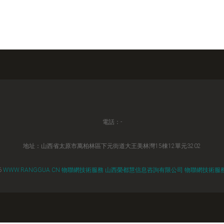
電話：-
地址：山西省太原市萬柏林區下元街道大王美林灣15棟12單元3202
6
WWW.RANGGUA.CN
物聯網技術服務
山西榮都慧信息咨詢有限公司
物聯網技術服