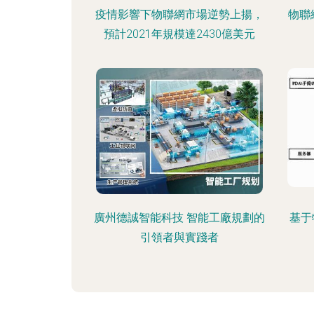
疫情影響下物聯網市場逆勢上揚，
物聯
預計2021年規模達2430億美元
廣州德誠智能科技 智能工廠規劃的
基于
引領者與實踐者