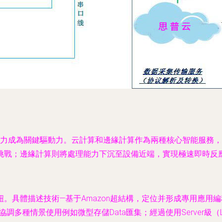
算能力成為關鍵驅動力。云計算和邊緣計算作為兩種核心智能服務
挑戰；邊緣計算則將處理能力下沉至設備近端，實現極速即時反
。具體描述技術—基于Amazon超結構，定位并形成專用應用
多種情景使用例如微型存儲Data匯集；經過使用Server級（